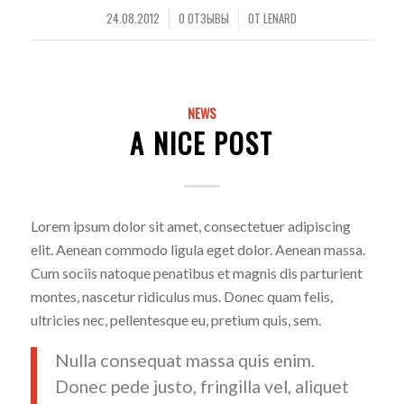
24.08.2012
0 ОТЗЫВЫ
ОТ
LENARD
/
/
NEWS
A NICE POST
Lorem ipsum dolor sit amet, consectetuer adipiscing
elit. Aenean commodo ligula eget dolor. Aenean massa.
Cum sociis natoque penatibus et magnis dis parturient
montes, nascetur ridiculus mus. Donec quam felis,
ultricies nec, pellentesque eu, pretium quis, sem.
Nulla consequat massa quis enim.
Donec pede justo, fringilla vel, aliquet