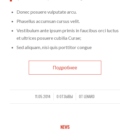
Donec posuere vulputate arcu.
Phasellus accumsan cursus velit.
Vestibulum ante ipsum primis in faucibus orci luctus
et ultrices posuere cubilia Curae;
Sed aliquam, nisi quis porttitor congue
Подробнее
11.05.2014
0 ОТЗЫВЫ
ОТ
LENARD
/
/
NEWS