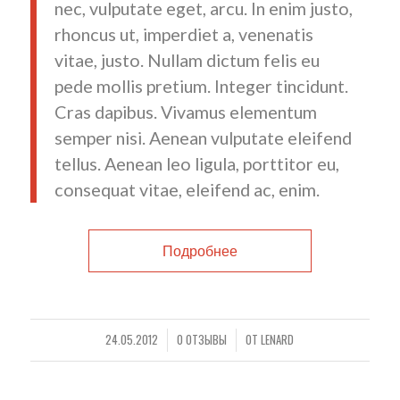
nec, vulputate eget, arcu. In enim justo,
rhoncus ut, imperdiet a, venenatis
vitae, justo. Nullam dictum felis eu
pede mollis pretium. Integer tincidunt.
Cras dapibus. Vivamus elementum
semper nisi. Aenean vulputate eleifend
tellus. Aenean leo ligula, porttitor eu,
consequat vitae, eleifend ac, enim.
Подробнее
24.05.2012
0 ОТЗЫВЫ
ОТ
LENARD
/
/