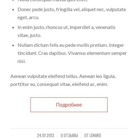
Donec pede justo, fringilla vel, aliquet nec, vulputate
eget, arcu.
In enim justo, rhoncus ut, imperdiet a, venenatis
vitae, justo.
Nullam dictum felis eu pede mollis pretium. Integer
tincidunt. Cras dapibus. Vivamus elementum semper
nisi.
Aenean vulputate eleifend tellus. Aenean leo ligula,
porttitor eu, consequat vitae, eleifend ac, enim.
Подробнее
24.01.2013
0 ОТЗЫВЫ
ОТ
LENARD
/
/