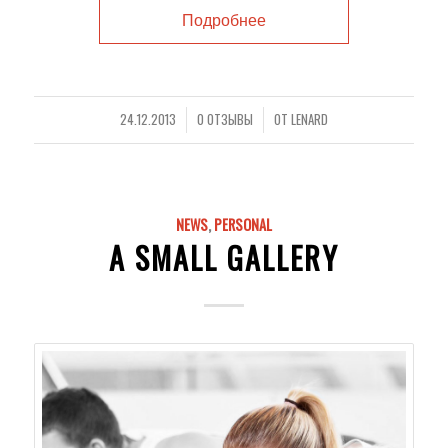
Подробнее
24.12.2013
0 ОТЗЫВЫ
ОТ
LENARD
/
/
NEWS
,
PERSONAL
A SMALL GALLERY