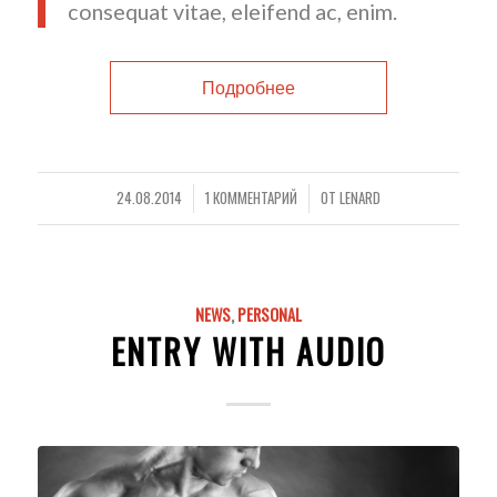
consequat vitae, eleifend ac, enim.
Подробнее
24.08.2014
1 КОММЕНТАРИЙ
ОТ
LENARD
/
/
NEWS
,
PERSONAL
ENTRY WITH AUDIO