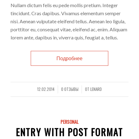
Nullam dictum felis eu pede mollis pretium. Integer
tincidunt. Cras dapibus. Vivamus elementum semper
nisi. Aenean vulputate eleifend tellus. Aenean leo ligula,
porttitor eu, consequat vitae, eleifend ac, enim. Aliquam
lorem ante, dapibus in, viverra quis, feugiat a, tellus.
Подробнее
12.02.2014
0 ОТЗЫВЫ
ОТ
LENARD
/
/
PERSONAL
ENTRY WITH POST FORMAT